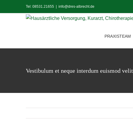
Zum
Tel: 08531.21655
|
info@dres-albrecht.de
Inhalt
springen
PRAXISTEAM
Vestibulum et neque interdum euismod vel