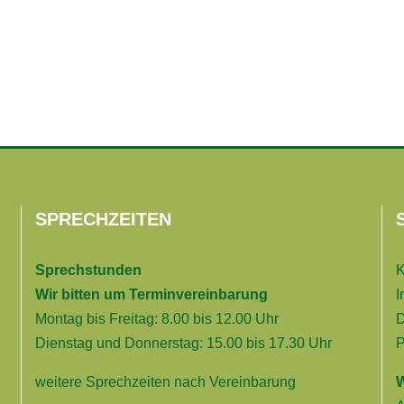
SPRECHZEITEN
Sprechstunden
K
Wir bitten um Terminvereinbarung
I
Montag bis Freitag: 8.00 bis 12.00 Uhr
D
Dienstag und Donnerstag: 15.00 bis 17.30 Uhr
P
weitere Sprechzeiten nach Vereinbarung
W