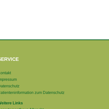
SERVICE
ontakt
mpressum
atenschutz
atienteninformation zum Datenschutz
eitere Links