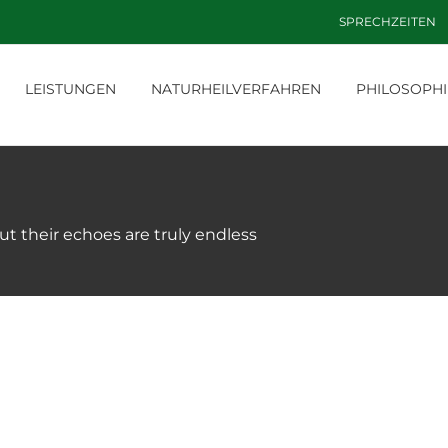
SPRECHZEITEN
LEISTUNGEN
NATURHEILVERFAHREN
PHILOSOPHI
ut their echoes are truly endless